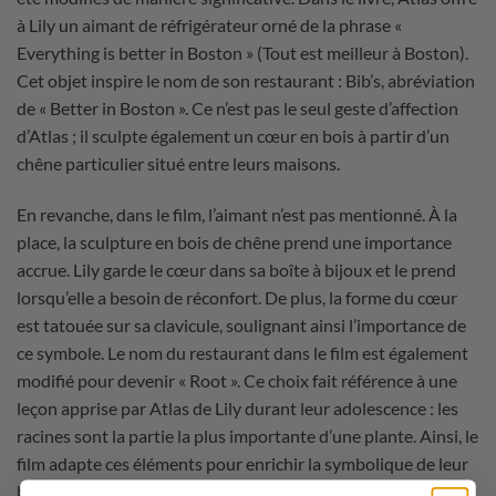
à Lily un aimant de réfrigérateur orné de la phrase «
Everything is better in Boston » (Tout est meilleur à Boston).
Cet objet inspire le nom de son restaurant : Bib’s, abréviation
de « Better in Boston ». Ce n’est pas le seul geste d’affection
d’Atlas ; il sculpte également un cœur en bois à partir d’un
chêne particulier situé entre leurs maisons.
En revanche, dans le film, l’aimant n’est pas mentionné. À la
place, la sculpture en bois de chêne prend une importance
accrue. Lily garde le cœur dans sa boîte à bijoux et le prend
lorsqu’elle a besoin de réconfort. De plus, la forme du cœur
est tatouée sur sa clavicule, soulignant ainsi l’importance de
ce symbole. Le nom du restaurant dans le film est également
modifié pour devenir « Root ». Ce choix fait référence à une
leçon apprise par Atlas de Lily durant leur adolescence : les
racines sont la partie la plus importante d’une plante. Ainsi, le
film adapte ces éléments pour enrichir la symbolique de leur
histoire et accentuer le lien émotionnel entre les