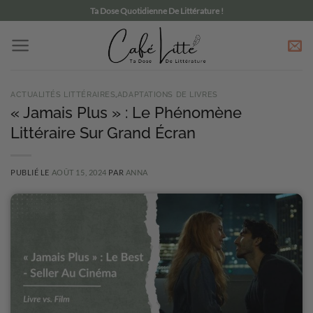
Passer
Ta Dose Quotidienne De Littérature !
au
contenu
ACTUALITÉS LITTÉRAIRES
,
ADAPTATIONS DE LIVRES
« Jamais Plus » : Le Phénomène
Littéraire Sur Grand Écran
PUBLIÉ LE
AOÛT 15, 2024
PAR
ANNA