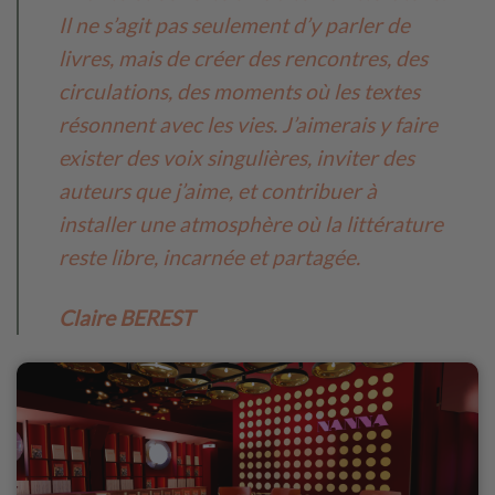
Il ne s’agit pas seulement d’y parler de
livres, mais de créer des rencontres, des
circulations, des moments où les textes
résonnent avec les vies. J’aimerais y faire
exister des voix singulières, inviter des
auteurs que j’aime, et contribuer à
installer une atmosphère où la littérature
reste libre, incarnée et partagée.
Claire BEREST