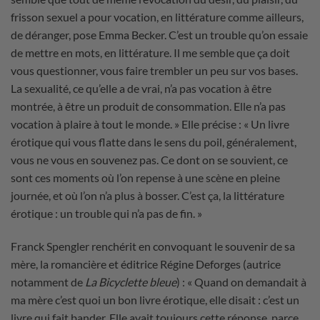
frisson sexuel a pour vocation, en littérature comme ailleurs,
de déranger, pose Emma Becker. C’est un trouble qu’on essaie
de mettre en mots, en littérature. Il me semble que ça doit
vous questionner, vous faire trembler un peu sur vos bases.
La sexualité, ce qu’elle a de vrai, n’a pas vocation à être
montrée, à être un produit de consommation. Elle n’a pas
vocation à plaire à tout le monde. » Elle précise : « Un livre
érotique qui vous flatte dans le sens du poil, généralement,
vous ne vous en souvenez pas. Ce dont on se souvient, ce
sont ces moments où l’on repense à une scène en pleine
journée, et où l’on n’a plus à bosser. C’est ça, la littérature
érotique : un trouble qui n’a pas de fin. »
Franck Spengler renchérit en convoquant le souvenir de sa
mère, la romancière et éditrice Régine Deforges (autrice
notamment de
La Bicyclette bleue
) : « Quand on demandait à
ma mère c’est quoi un bon livre érotique, elle disait : c’est un
livre qui fait bander. Elle avait toujours cette réponse, parce