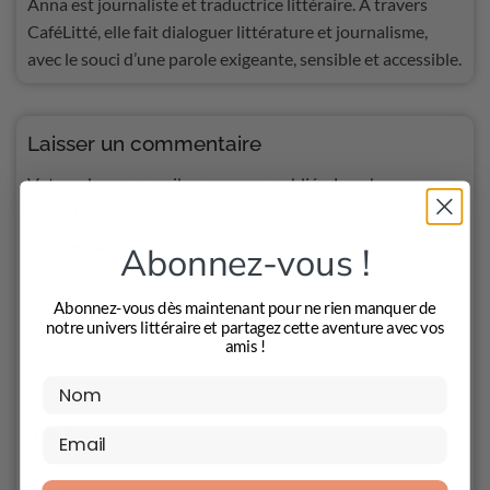
Anna est journaliste et traductrice littéraire. À travers
CaféLitté, elle fait dialoguer littérature et journalisme,
avec le souci d’une parole exigeante, sensible et accessible.
Laisser un commentaire
Votre adresse e-mail ne sera pas publiée.
Les champs
obligatoires sont indiqués avec
*
Commentaire
*
Abonnez-vous !
Abonnez-vous dès maintenant pour ne rien manquer de
notre univers littéraire et partagez cette aventure avec vos
amis !
Nom
*